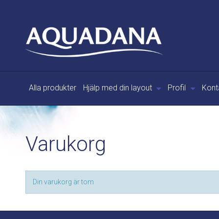
Alla produkter
Hjälp med din layout
Profil
Kont
Varukorg
Din varukorg är tom