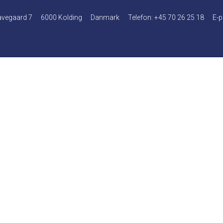
avegaard 7
6000 Kolding
Danmark
Telefon
:
+45 70 26 25 18
E-p